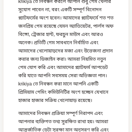
krikiya তে নিবন্ধন করলে আপনি শুধু গেম খেলার
সুযোগ পাবেন না, বরং একটি সম্পূর্ণ বিনোদন
প্ল্যাটফর্মের অংশ হবেন। আমাদের প্ল্যাটফর্মে শত শত
জনপ্রিয় গেম রয়েছে যেমন অ্যাভিয়েটর, পার্লস অফ
বিঙ্গো, ট্রেজার হান্ট, ফরচুন মাউস এবং আরও
অনেক। প্রতিটি গেম সাবধানে নির্বাচিত এবং
আমাদের খেলোয়াড়দের মজা এবং উত্তেজনা প্রদান
করার জন্য ডিজাইন করা। আমরা নিয়মিত নতুন
গেম যোগ করি এবং আমাদের প্ল্যাটফর্ম আপডেট
করি যাতে আপনি সবসময় সেরা অভিজ্ঞতা পান।
krikiya তে নিবন্ধন করা মানে আপনি একটি
প্রিমিয়াম গেমিং কমিউনিটির অংশ হচ্ছেন যেখানে
হাজার হাজার সক্রিয় খেলোয়াড় রয়েছে।
আমাদের নিবন্ধন প্রক্রিয়া সম্পূর্ণ নিরাপদ এবং
আপনার ব্যক্তিগত তথ্য সুরক্ষিত রাখা হয়। আমরা
আন্তর্জাতিক ডেটা সুরক্ষা মান অনুসরণ করি এবং