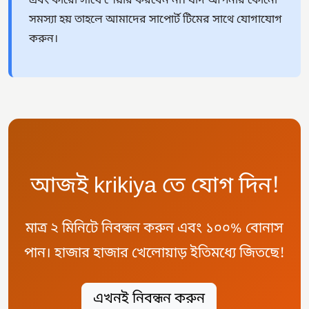
এবং কারো সাথে শেয়ার করবেন না। যদি আপনার কোনো
সমস্যা হয় তাহলে আমাদের সাপোর্ট টিমের সাথে যোগাযোগ
করুন।
আজই krikiya তে যোগ দিন!
মাত্র ২ মিনিটে নিবন্ধন করুন এবং ১০০% বোনাস
পান। হাজার হাজার খেলোয়াড় ইতিমধ্যে জিতছে!
এখনই নিবন্ধন করুন