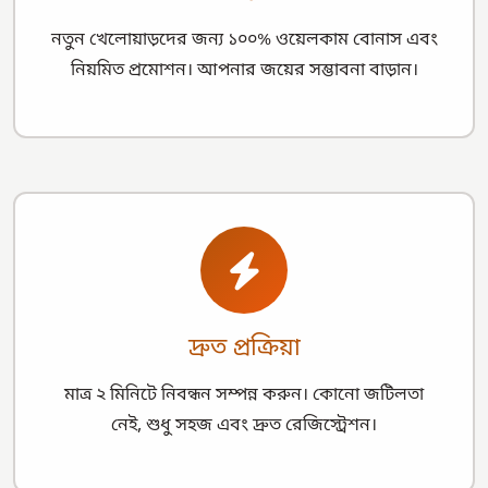
নতুন খেলোয়াড়দের জন্য ১০০% ওয়েলকাম বোনাস এবং
নিয়মিত প্রমোশন। আপনার জয়ের সম্ভাবনা বাড়ান।
দ্রুত প্রক্রিয়া
মাত্র ২ মিনিটে নিবন্ধন সম্পন্ন করুন। কোনো জটিলতা
নেই, শুধু সহজ এবং দ্রুত রেজিস্ট্রেশন।