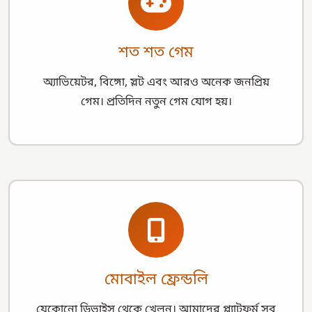
শত শত গেম
অ্যাভিয়েটর, বিঙ্গো, স্লট এবং আরও অনেক জনপ্রিয়
গেম। প্রতিদিন নতুন গেম যোগ হয়।
মোবাইল ফ্রেন্ডলি
যেকোনো ডিভাইস থেকে খেলুন। আমাদের প্ল্যাটফর্ম সব