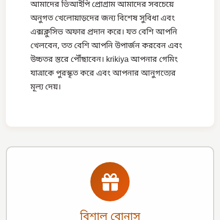
আমাদের ভিআইপি প্রোগ্রাম আমাদের সবচেয়ে
অনুগত খেলোয়াড়দের জন্য বিশেষ সুবিধা এবং
এক্সক্লুসিভ অফার প্রদান করে। যত বেশি আপনি
খেলবেন, তত বেশি আপনি উপার্জন করবেন এবং
উচ্চতর স্তরে পৌঁছাবেন। krikiya আপনার গেমিং
যাত্রাকে পুরস্কৃত করে এবং আপনার আনুগত্যের
মূল্য দেয়।
বিশাল বোনাস