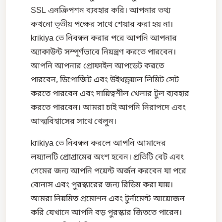
SSL এনক্রিপশন ব্যবহার করি। আপনার তথ্য
কখনো তৃতীয় পক্ষের সাথে শেয়ার করা হয় না।
krikiya তে নিবন্ধন করার পরে আপনি আপনার
অ্যাকাউন্ট সম্পূর্ণভাবে নিয়ন্ত্রণ করতে পারবেন।
আপনি আপনার প্রোফাইল আপডেট করতে
পারবেন, ডিপোজিট এবং উইথড্রয়াল লিমিট সেট
করতে পারবেন এবং দায়িত্বশীল খেলার টুল ব্যবহার
করতে পারবেন। আমরা চাই আপনি নিরাপদে এবং
আত্মবিশ্বাসের সাথে খেলুন।
krikiya তে নিবন্ধন করলে আপনি আমাদের
লয়্যালটি প্রোগ্রামের অংশ হবেন। প্রতিটি বেট এবং
গেমের জন্য আপনি পয়েন্ট অর্জন করবেন যা পরে
বোনাস এবং পুরস্কারের জন্য রিডিম করা যায়।
আমরা নিয়মিত প্রমোশন এবং টুর্নামেন্ট আয়োজন
করি যেখানে আপনি বড় পুরস্কার জিততে পারেন।