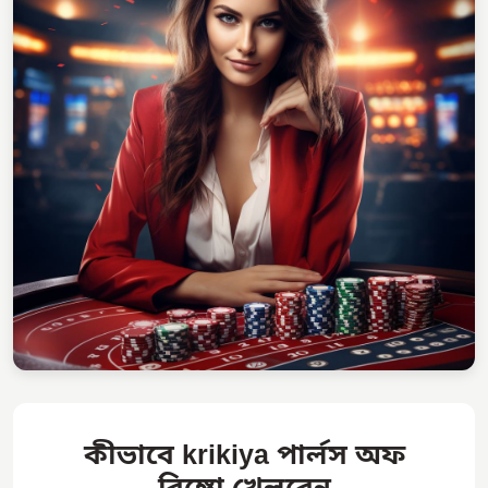
কীভাবে krikiya পার্লস অফ