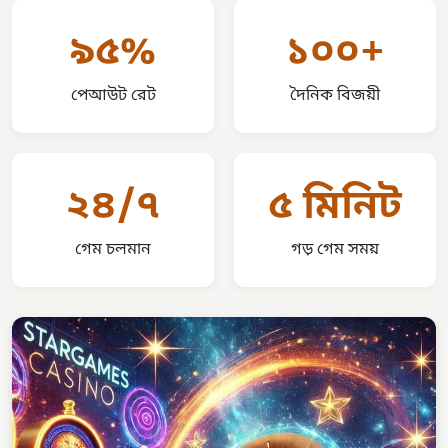
৯৫%
১০০+
পেআউট রেট
দৈনিক বিজয়ী
২৪/৭
৫ মিনিট
গেম চলমান
গড় গেম সময়