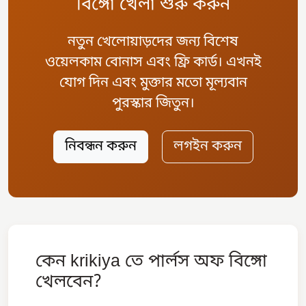
বিঙ্গো খেলা শুরু করুন
নতুন খেলোয়াড়দের জন্য বিশেষ
ওয়েলকাম বোনাস এবং ফ্রি কার্ড। এখনই
যোগ দিন এবং মুক্তার মতো মূল্যবান
পুরস্কার জিতুন।
নিবন্ধন করুন
লগইন করুন
কেন krikiya তে পার্লস অফ বিঙ্গো
খেলবেন?