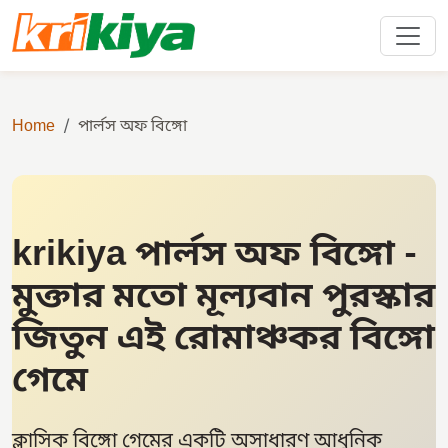
Home
পার্লস অফ বিঙ্গো
krikiya পার্লস অফ বিঙ্গো -
মুক্তার মতো মূল্যবান পুরস্কার
জিতুন এই রোমাঞ্চকর বিঙ্গো
গেমে
ক্লাসিক বিঙ্গো গেমের একটি অসাধারণ আধুনিক