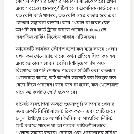
কৌশল আপনার জেতার সম্ভাবনা বাড়াতে পারে। প্রথম
এবং সবচেয়ে গুরুত্বপূর্ণ টিপ হলো একাধিক কার্ড কেনা।
যত বেশি কার্ড থাকবে, তত বেশি নম্বর কভার হবে এবং
জেতার সম্ভাবনা বাড়বে। তবে খেয়াল রাখবেন যেন
আপনি সব কার্ড ট্র্যাক করতে পারেন। krikiya তে
স্বয়ংক্রিয় মার্কিং সিস্টেম থাকায় এটি সহজ।
আরেকটি কার্যকর কৌশল হলো কম ব্যস্ত সময়ে খেলা।
যখন কম খেলোয়াড় থাকে, তখন প্রতিযোগিতা কম হয়
এবং জেতার সম্ভাবনা বেশি। krikiya পার্লস অফ
বিঙ্গোতে আপনি দেখতে পারবেন প্রতিটি রুমে কতজন
খেলোয়াড় আছে, তাই আপনি সহজেই কম ভিড়ের রুম
বেছে নিতে পারবেন। তবে মনে রাখবেন, কম খেলোয়াড়
মানে জ্যাকপটও ছোট হতে পারে।
বাজেট ব্যবস্থাপনা অত্যন্ত গুরুত্বপূর্ণ। আপনার খেলার
জন্য একটি নির্দিষ্ট বাজেট ঠিক করুন এবং সেটি মেনে
চলুন। krikiya তে আপনি দৈনিক বা সাপ্তাহিক লিমিট
সেট করতে পারেন যা আপনাকে দায়িত্বশীলভাবে
খেলতে সাহায্য করবে। বোনাস এবং প্রমোশনের সুবিধা