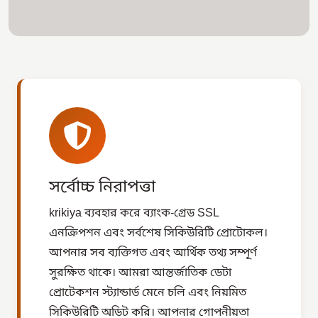
সর্বোচ্চ নিরাপত্তা
krikiya ব্যবহার করে ব্যাংক-গ্রেড SSL
এনক্রিপশন এবং সর্বশেষ সিকিউরিটি প্রোটোকল।
আপনার সব ব্যক্তিগত এবং আর্থিক তথ্য সম্পূর্ণ
সুরক্ষিত থাকে। আমরা আন্তর্জাতিক ডেটা
প্রোটেকশন স্ট্যান্ডার্ড মেনে চলি এবং নিয়মিত
সিকিউরিটি অডিট করি। আপনার গোপনীয়তা