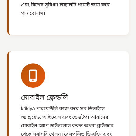
এবং বিশেষ সুবিধা। লয়্যালটি পয়েন্ট জমা করে
পান বোনাস।
মোবাইল ফ্রেন্ডলি
krikiya পারফেক্টলি কাজ করে সব ডিভাইসে -
অ্যান্ড্রয়েড, আইওএস এবং ডেস্কটপ। আমাদের
মোবাইল অ্যাপ ডাউনলোড করুন অথবা ব্রাউজার
থেকে সরাসরি খেলুন। রেসপন্সিভ ডিজাইন এবং