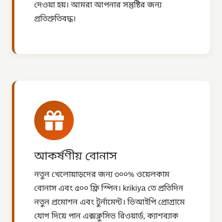
দেওয়া হয়। আমরা আপনার সন্তুষ্টির জন্য
প্রতিশ্রুতিবদ্ধ।
আকর্ষণীয় বোনাস
নতুন খেলোয়াড়দের জন্য ৩০০% ওয়েলকাম
বোনাস এবং ৫০০ ফ্রি স্পিন। krikiya তে প্রতিদিন
নতুন প্রমোশন এবং টুর্নামেন্ট। ভিআইপি প্রোগ্রামে
যোগ দিয়ে পান এক্সক্লুসিভ রিওয়ার্ড, ক্যাশব্যাক