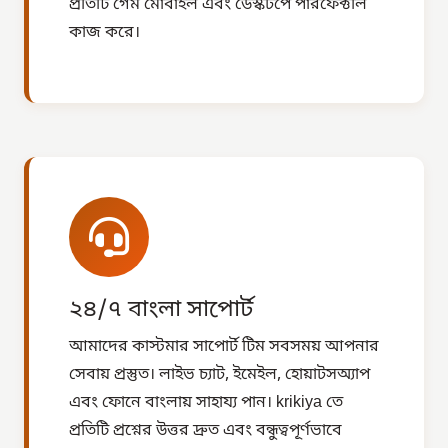
প্রতিটি গেম মোবাইল এবং ডেস্কটপে পারফেক্টলি
কাজ করে।
২৪/৭ বাংলা সাপোর্ট
আমাদের কাস্টমার সাপোর্ট টিম সবসময় আপনার
সেবায় প্রস্তুত। লাইভ চ্যাট, ইমেইল, হোয়াটসঅ্যাপ
এবং ফোনে বাংলায় সাহায্য পান। krikiya তে
প্রতিটি প্রশ্নের উত্তর দ্রুত এবং বন্ধুত্বপূর্ণভাবে