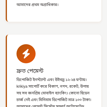
আমাদের প্রথম অগ্রাধিকার।
দ্রুত পেমেন্ট
ডিপোজিট ইনস্ট্যান্ট এবং উইথড্র ১২-২৪ ঘণ্টায়।
krikiya সাপোর্ট করে বিকাশ, নগদ, রকেট, উপায়
সহ সব জনপ্রিয় মোবাইল ব্যাংকিং। কোনো হিডেন
চার্জ নেই এবং মিনিমাম ডিপোজিট মাত্র ১০০ টাকা।
আমাদের পেমেন্ট সিস্টেম সম্পূর্ণ অটোমেটেড