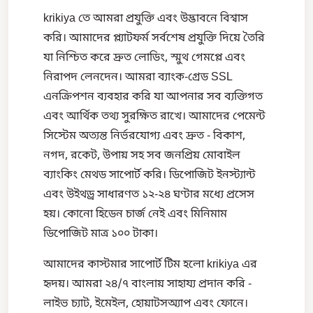
krikiya তে আমরা প্রযুক্তি এবং উদ্ভাবনে বিশ্বাস
করি। আমাদের প্ল্যাটফর্ম সর্বশেষ প্রযুক্তি দিয়ে তৈরি
যা নিশ্চিত করে দ্রুত লোডিং, স্মুথ গেমপ্লে এবং
নিরাপদ লেনদেন। আমরা ব্যাংক-গ্রেড SSL
এনক্রিপশন ব্যবহার করি যা আপনার সব ব্যক্তিগত
এবং আর্থিক তথ্য সুরক্ষিত রাখে। আমাদের পেমেন্ট
সিস্টেম অত্যন্ত নির্ভরযোগ্য এবং দ্রুত - বিকাশ,
নগদ, রকেট, উপায় সহ সব জনপ্রিয় মোবাইল
ব্যাংকিং মেথড সাপোর্ট করি। ডিপোজিট ইনস্ট্যান্ট
এবং উইথড্র সাধারণত ১২-২৪ ঘণ্টার মধ্যে প্রসেস
হয়। কোনো হিডেন চার্জ নেই এবং মিনিমাম
ডিপোজিট মাত্র ১০০ টাকা।
আমাদের কাস্টমার সাপোর্ট টিম হলো krikiya এর
হৃদয়। আমরা ২৪/৭ বাংলায় সাহায্য প্রদান করি -
লাইভ চ্যাট, ইমেইল, হোয়াটসঅ্যাপ এবং ফোনে।