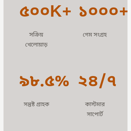
৫০০K+
১০০০+
সক্রিয়
গেম সংগ্রহ
খেলোয়াড়
৯৮.৫%
২৪/৭
সন্তুষ্ট গ্রাহক
কাস্টমার
সাপোর্ট